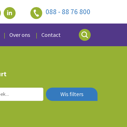
088 - 88 76 800
Over ons
Contact
urt
Wis filters