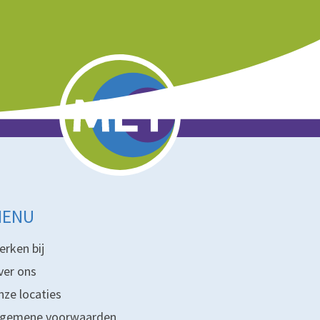
MENU
erken bij
ver ons
nze locaties
lgemene voorwaarden