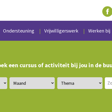
Ondersteuning
Vrijwilligerswerk
Werken bij
ek een cursus of activiteit bij jou in de bu