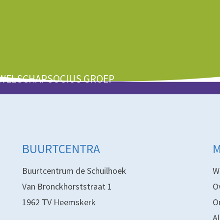
1
2
3
4
5
 WELSCHAPSOCIUS GROEP
BUURTCENTRA
Buurtcentrum de Schuilhoek
W
Van Bronckhorststraat 1
O
1962 TV Heemskerk
O
A