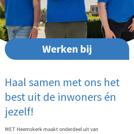
Werken bij
Haal samen met ons het
best uit de inwoners én
jezelf!
MET Heemskerk maakt onderdeel uit van