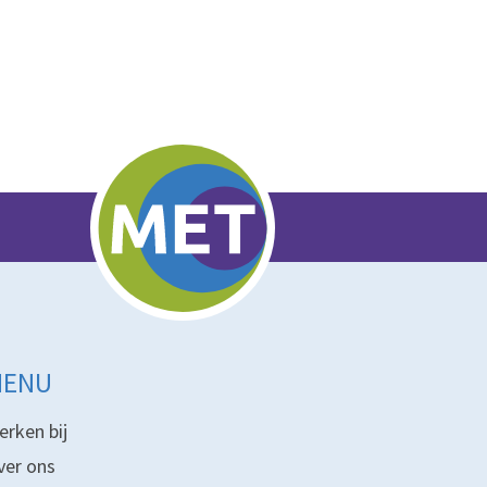
MENU
erken bij
ver ons