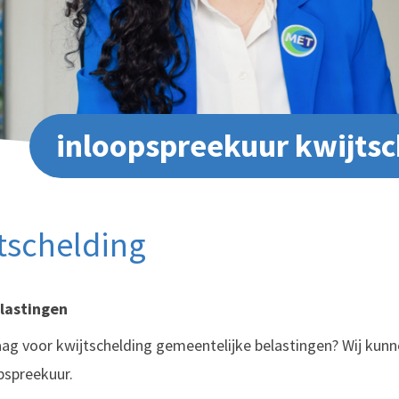
inloopspreekuur kwijtsc
tschelding
lastingen
raag voor kwijtschelding gemeentelijke belastingen? Wij kunn
pspreekuur.