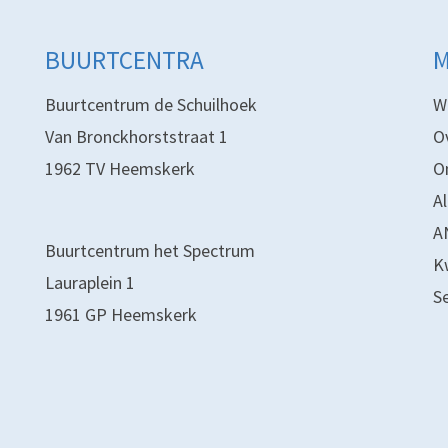
BUURTCENTRA
Buurtcentrum de Schuilhoek
W
Van Bronckhorststraat 1
O
1962 TV Heemskerk
O
A
A
Buurtcentrum het Spectrum
K
Lauraplein 1
S
1961 GP Heemskerk