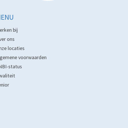
MENU
erken bij
ver ons
nze locaties
lgemene voorwaarden
NBI-status
waliteit
enior