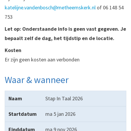
katelijne.vandenbosch@metheemskerk.nl
of 06 148 54
753
Let op: Onderstaande info is geen vast gegeven. Je
bepaalt zelf de dag, het tijdstip en de locatie.
Kosten
Er zijn geen kosten aan verbonden
Waar & wanneer
Naam
Startdatum
Einddatum
Tijd
Aantal bijeenk
Stap In Taal 2026
ma 5 jan 2026
ma 9 nov 2026