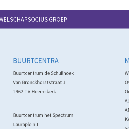
 WELSCHAPSOCIUS GROEP
BUURTCENTRA
Buurtcentrum de Schuilhoek
W
Van Bronckhorststraat 1
O
1962 TV Heemskerk
O
A
A
Buurtcentrum het Spectrum
K
Lauraplein 1
S