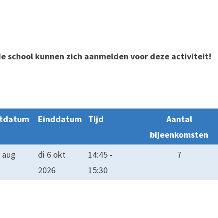
!
de school kunnen zich aanmelden voor deze activiteit!
rtdatum
Einddatum
Tijd
Aantal
bijeenkomsten
5 aug
di 6 okt
14:45 -
7
2026
15:30