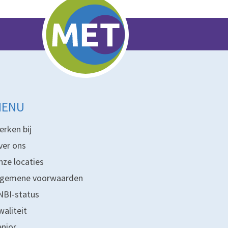
MENU
erken bij
ver ons
nze locaties
lgemene voorwaarden
NBI-status
waliteit
enior