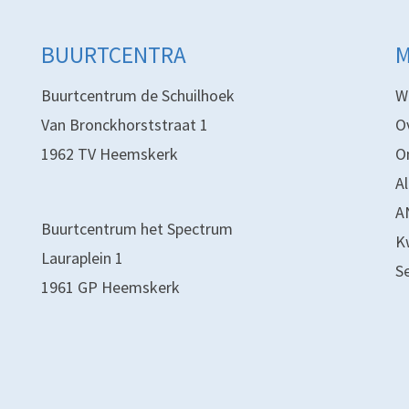
BUURTCENTRA
Buurtcentrum de Schuilhoek
W
Van Bronckhorststraat 1
O
1962 TV Heemskerk
O
A
A
Buurtcentrum het Spectrum
K
Lauraplein 1
S
1961 GP Heemskerk