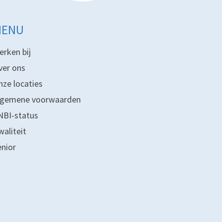
MENU
erken bij
ver ons
nze locaties
lgemene voorwaarden
NBI-status
waliteit
enior