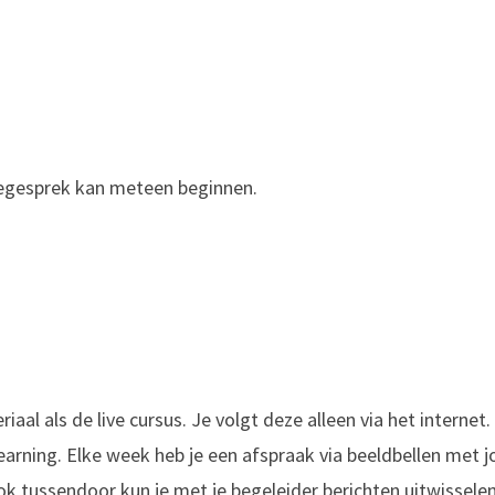
takegesprek kan meteen beginnen.
iaal als de live cursus. Je volgt deze alleen via het internet
learning. Elke week heb je een afspraak via beeldbellen met
ok tussendoor kun je met je begeleider berichten uitwissele